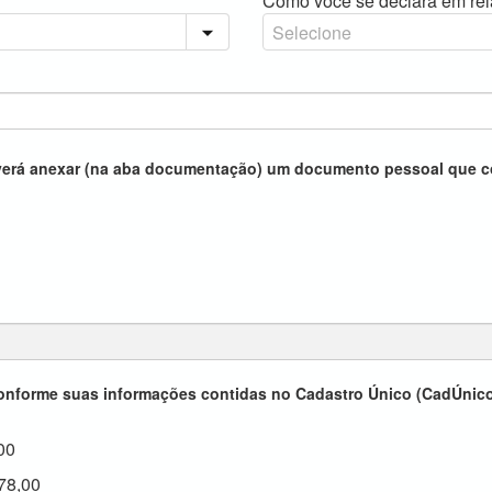
Como você se declara em rel
deverá anexar (na aba documentação) um documento pessoal que c
conforme suas informações contidas no Cadastro Único (CadÚnico
00
78,00