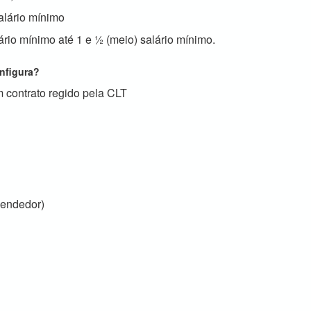
alário mínimo
rio mínimo até 1 e ½ (meio) salário mínimo.
nfigura?
m contrato regido pela CLT
eendedor)